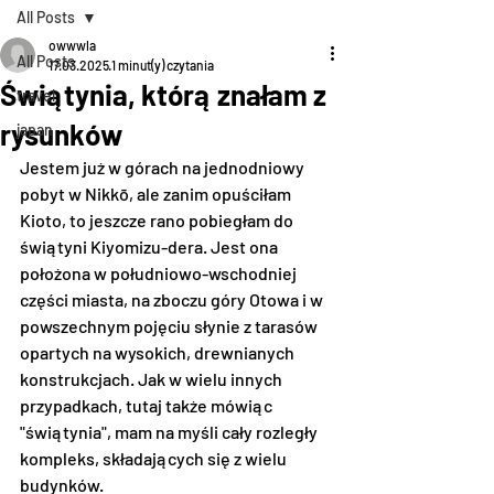
All Posts
owwwla
All Posts
17.03.2025
1 minut(y) czytania
Świątynia, którą znałam z
travel
rysunków
japan
Jestem już w górach na jednodniowy 
pobyt w Nikkō, ale zanim opuściłam 
Kioto, to jeszcze rano pobiegłam do 
świątyni Kiyomizu-dera. Jest ona 
położona w południowo-wschodniej 
części miasta, na zboczu góry Otowa i w 
powszechnym pojęciu słynie z tarasów 
opartych na wysokich, drewnianych 
konstrukcjach. Jak w wielu innych 
przypadkach, tutaj także mówiąc 
"świątynia", mam na myśli cały rozległy 
kompleks, składających się z wielu 
budynków. 