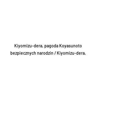
Kiyomizu-dera, pagoda Koyasunoto 
bezpiecznych narodzin / Kiyomizu-dera, 
Koyasunoto or safe child birth tower
travel
japan