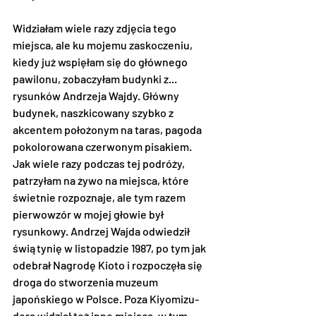
Widziałam wiele razy zdjęcia tego 
miejsca, ale ku mojemu zaskoczeniu, 
kiedy już wspięłam się do głównego 
pawilonu, zobaczyłam budynki z... 
rysunków Andrzeja Wajdy. Główny 
budynek, naszkicowany szybko z 
akcentem położonym na taras, pagoda 
pokolorowana czerwonym pisakiem. 
Jak wiele razy podczas tej podróży, 
patrzyłam na żywo na miejsca, które 
świetnie rozpoznaje, ale tym razem 
pierwowzór w mojej głowie był 
rysunkowy. Andrzej Wajda odwiedził 
świątynię w listopadzie 1987, po tym jak 
odebrał Nagrodę Kioto i rozpoczęła się 
droga do stworzenia muzeum 
japońskiego w Polsce. Poza Kiyomizu-
dera widział też inne miejsca, w tym 