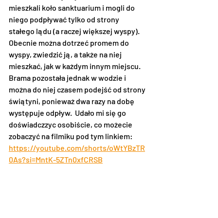
mieszkali koło sanktuarium i mogli do 
niego podpływać tylko od strony 
stałego lądu (a raczej większej wyspy). 
Obecnie można dotrzeć promem do 
wyspy, zwiedzić ją, a także na niej 
mieszkać, jak w każdym innym miejscu. 
Brama pozostała jednak w wodzie i 
można do niej czasem podejść od strony 
świątyni, ponieważ dwa razy na dobę 
występuje odpływ.  Udało mi się go 
doświadczzyc osobiście, co możecie 
zobaczyć na filmiku pod tym linkiem: 
https://youtube.com/shorts/oWtYBzTR
0As?si=MntK-5ZTn0xfCRSB