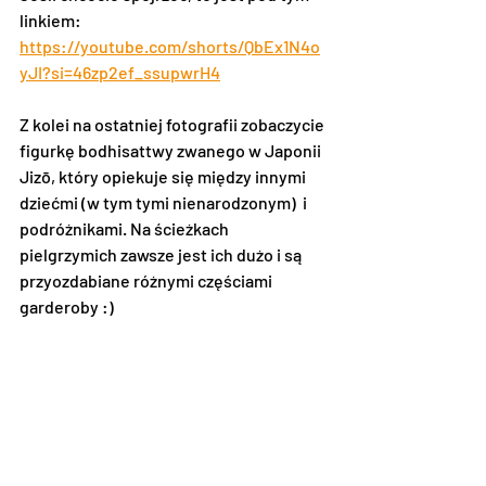
linkiem: 
https://youtube.com/shorts/QbEx1N4o
yJI?si=46zp2ef_ssupwrH4
Z kolei na ostatniej fotografii zobaczycie 
figurkę bodhisattwy zwanego w Japonii 
Jizō, który opiekuje się między innymi 
dziećmi (w tym tymi nienarodzonym)  i 
podróżnikami. Na ścieżkach 
pielgrzymich zawsze jest ich dużo i są 
przyozdabiane różnymi częściami 
garderoby :)