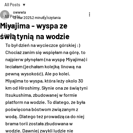
All Posts
owwwla
All Posts
12 mar 2025
2 minut(y) czytania
Miyajima - wyspa ze
travel
świątynią na wodzie
japan
To był dzień na wycieczce górskiej :)
Chociaż zanim się wspięłam na górę, to 
najpierw płynęłam (na wyspę Miyajima) i 
leciałam (jechałam kolejką linową na 
pewną wysokość). Ale po kolei.
Miyajima to wyspa, która leży okolo 30 
km od Hiroshimy. Słynie ona ze świątyni 
Itsukushima, zbudowanej w formie 
platform na wodzie. To dlatego, że była 
poświęcona bóstwom związanym z 
wodą. Dlatego też prowadząca do niej 
brama torii została zbudowana w 
wodzie. Dawniej zwykli ludzie nie 