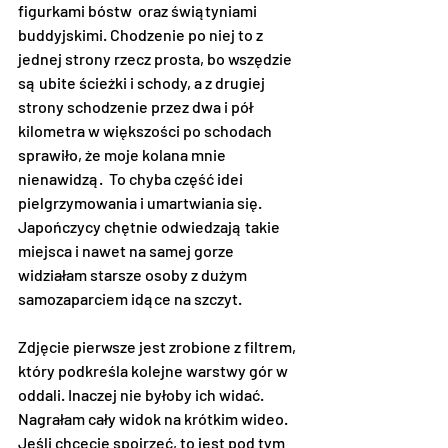
figurkami bóstw  oraz świątyniami 
buddyjskimi. Chodzenie po niej to z 
jednej strony rzecz prosta, bo wszędzie 
są ubite ścieżki i schody, a z drugiej 
strony schodzenie przez dwa i pół 
kilometra w większości po schodach 
sprawiło, że moje kolana mnie 
nienawidzą.  To chyba część idei 
pielgrzymowania i umartwiania się. 
Japończycy chętnie odwiedzają takie 
miejsca i nawet na samej gorze 
widziałam starsze osoby z dużym 
samozaparciem idące na szczyt. 
Zdjęcie pierwsze jest zrobione z filtrem, 
który podkreśla kolejne warstwy gór w 
oddali. Inaczej nie byłoby ich widać. 
Nagrałam cały widok na krótkim wideo. 
Jeśli chcecie spojrzeć, to jest pod tym 